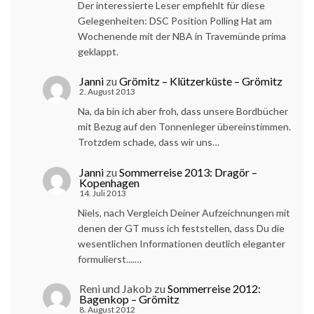
Der interessierte Leser empfiehlt für diese
Gelegenheiten: DSC Position Polling Hat am
Wochenende mit der NBA in Travemünde prima
geklappt.
Janni
zu
Grömitz – Klützerküste – Grömitz
2. August 2013
Na, da bin ich aber froh, dass unsere Bordbücher
mit Bezug auf den Tonnenleger übereinstimmen.
Trotzdem schade, dass wir uns…
Janni
zu
Sommerreise 2013: Dragör –
Kopenhagen
14. Juli 2013
Niels, nach Vergleich Deiner Aufzeichnungen mit
denen der GT muss ich feststellen, dass Du die
wesentlichen Informationen deutlich eleganter
formulierst....…
Reni und Jakob
zu
Sommerreise 2012:
Bagenkop – Grömitz
8. August 2012