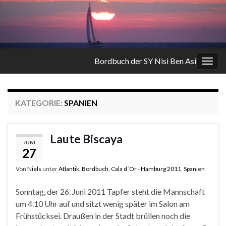
Bordbuch der SY Nisi Ben Asi
Navi
umsc
KATEGORIE:
SPANIEN
Laute Biscaya
JUNI
27
Von
Niels
unter
Atlantik
,
Bordbuch
,
Cala d´Or - Hamburg 2011
,
Spanien
Sonntag, der 26. Juni 2011 Tapfer steht die Mannschaft
um 4.10 Uhr auf und sitzt wenig später im Salon am
Frühstücksei. Draußen in der Stadt brüllen noch die