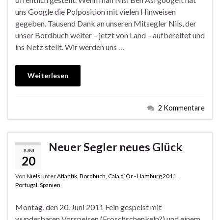
uns Google die Polposition mit vielen Hinweisen
gegeben. Tausend Dank an unseren Mitsegler Nils, der
unser Bordbuch weiter – jetzt von Land – aufbereitet und
ins Netz stellt. Wir werden uns …
Weiterlesen
2 Kommentare
Neuer Segler neues Glück
JUNI
20
Von
Niels
unter
Atlantik
,
Bordbuch
,
Cala d´Or - Hamburg 2011
,
Portugal
,
Spanien
Montag, den 20. Juni 2011 Fein gespeist mit
wunderbaren Vorspeisen (Froschschenkeln?) und einem