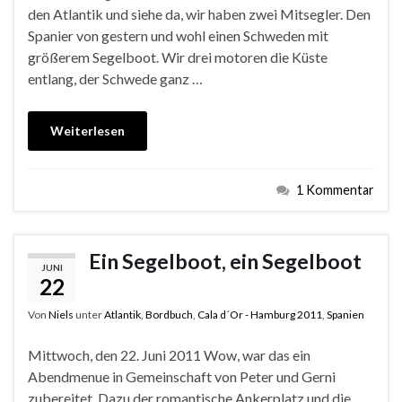
den Atlantik und siehe da, wir haben zwei Mitsegler. Den
Spanier von gestern und wohl einen Schweden mit
größerem Segelboot. Wir drei motoren die Küste
entlang, der Schwede ganz …
Weiterlesen
1 Kommentar
Ein Segelboot, ein Segelboot
JUNI
22
Von
Niels
unter
Atlantik
,
Bordbuch
,
Cala d´Or - Hamburg 2011
,
Spanien
Mittwoch, den 22. Juni 2011 Wow, war das ein
Abendmenue in Gemeinschaft von Peter und Gerni
zubereitet. Dazu der romantische Ankerplatz und die