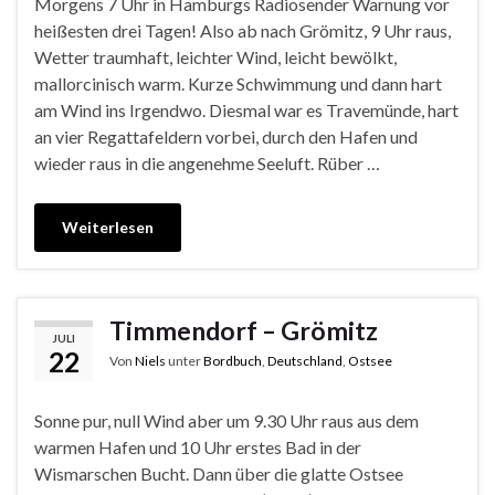
Morgens 7 Uhr in Hamburgs Radiosender Warnung vor
heißesten drei Tagen! Also ab nach Grömitz, 9 Uhr raus,
Wetter traumhaft, leichter Wind, leicht bewölkt,
mallorcinisch warm. Kurze Schwimmung und dann hart
am Wind ins Irgendwo. Diesmal war es Travemünde, hart
an vier Regattafeldern vorbei, durch den Hafen und
wieder raus in die angenehme Seeluft. Rüber …
Weiterlesen
Timmendorf – Grömitz
JULI
22
Von
Niels
unter
Bordbuch
,
Deutschland
,
Ostsee
Sonne pur, null Wind aber um 9.30 Uhr raus aus dem
warmen Hafen und 10 Uhr erstes Bad in der
Wismarschen Bucht. Dann über die glatte Ostsee