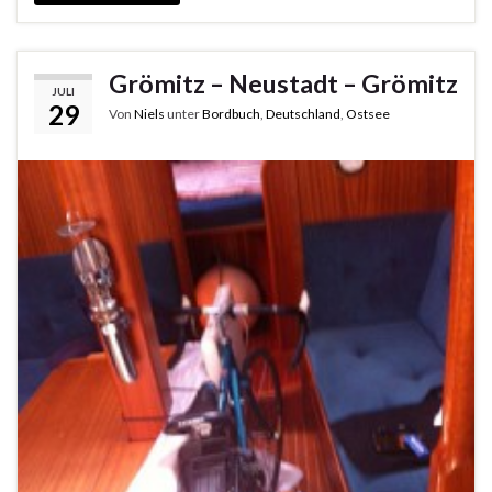
Grömitz – Neustadt – Grömitz
JULI
29
Von
Niels
unter
Bordbuch
,
Deutschland
,
Ostsee