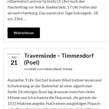
rübermotort und vor Grömitz (1 Uhr) noch den
Nachmittag vor Anker, Badeurlaub. 17 Uhr Hafen und
ab nach Hamburg. Das waren drei Tage Solosegeln. 18
sm, 3 Std. …
Weiterlesen
Travemünde – Timmendorf
JULI
21
(Poel)
Von
Niels
unter
Deutschland
,
Ostsee
Auslaufen 9 Uhr. Bei fast keinem Wind treiben lassen und
Schwimmung an der Badeleiter an einer algenfreien
Stelle. Ein einziges Boot lag draussen zwischen vielen
Möwen und ich erkannte die Nepomuk, die gerade die
10 (!) Makrele angelte. Nach einem ausgiebigen Plausch