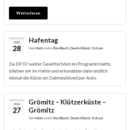
Weiterlesen
Hafentag
JULI
28
Von
Niels
unter
Bordbuch
,
Deutschland
,
Ostsee
Da DP 07 weiter Gewitterböen im Programm hatte,
blieben wir im Hafen und erkundeten dann endlich
einmal die Küste um Dahmeshöved per Auto.
Grömitz – Klützerküste –
JULI
27
Grömitz
Von
Niels
unter
Bordbuch
,
Deutschland
,
Ostsee