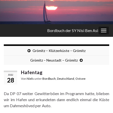
Bordbuch der SY Nisi Ben Asi
Navi
umsc
Grömitz – Klützerküste – Grömitz
Grömitz – Neustadt – Grömitz
Hafentag
JULI
28
Von
Niels
unter
Bordbuch
,
Deutschland
,
Ostsee
Da DP 07 weiter Gewitterböen im Programm hatte, blieben
wir im Hafen und erkundeten dann endlich einmal die Küste
um Dahmeshöved per Auto.