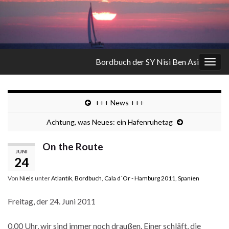
Bordbuch der SY Nisi Ben Asi
Navi
umsc
+++ News +++
Achtung, was Neues: ein Hafenruhetag
On the Route
JUNI
24
Von
Niels
unter
Atlantik
,
Bordbuch
,
Cala d´Or - Hamburg 2011
,
Spanien
Freitag, der 24. Juni 2011
0.00 Uhr, wir sind immer noch draußen. Einer schläft, die