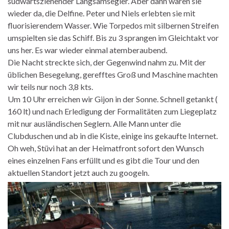
südwartsziehender Langsamsegler. Aber dann waren sie
wieder da, die Delfine. Peter und Niels erlebten sie mit
fluorisierendem Wasser. Wie Torpedos mit silbernen Streifen
umspielten sie das Schiff. Bis zu 3 sprangen im Gleichtakt vor
uns her. Es war wieder einmal atemberaubend.
Die Nacht streckte sich, der Gegenwind nahm zu. Mit der
üblichen Besegelung, gerefftes Groß und Maschine machten
wir teils nur noch 3,8 kts.
Um 10 Uhr erreichen wir Gijon in der Sonne. Schnell getankt (
160 lt) und nach Erledigung der Formalitäten zum Liegeplatz
mit nur ausländischen Seglern. Alle Mann unter die
Clubduschen und ab in die Kiste, einige ins gekaufte Internet.
Oh weh, Stüvi hat an der Heimatfront sofort den Wunsch
eines einzelnen Fans erfüllt und es gibt die Tour und den
aktuellen Standort jetzt auch zu googeln.