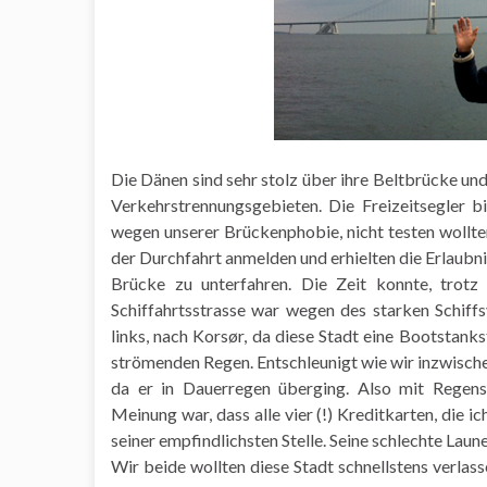
Die Dänen sind sehr stolz über ihre Beltbrücke un
Verkehrstrennungsgebieten. Die Freizeitsegler b
wegen unserer Brückenphobie, nicht testen wollt
der Durchfahrt anmelden und erhielten die Erlaubn
Brücke zu unterfahren. Die Zeit konnte, trot
Schiffahrtsstrasse war wegen des starken Schiff
links, nach Korsør, da diese Stadt eine Bootstankst
strömenden Regen. Entschleunigt wie wir inzwischen
da er in Dauerregen überging. Also mit Regens
Meinung war, dass alle vier (!) Kreditkarten, die 
seiner empfindlichsten Stelle. Seine schlechte Lau
Wir beide wollten diese Stadt schnellstens verlass