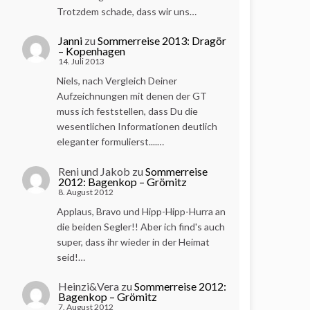
Trotzdem schade, dass wir uns…
Janni
zu
Sommerreise 2013: Dragör
– Kopenhagen
14. Juli 2013
Niels, nach Vergleich Deiner
Aufzeichnungen mit denen der GT
muss ich feststellen, dass Du die
wesentlichen Informationen deutlich
eleganter formulierst....…
Reni und Jakob
zu
Sommerreise
2012: Bagenkop – Grömitz
8. August 2012
Applaus, Bravo und Hipp-Hipp-Hurra an
die beiden Segler!! Aber ich find's auch
super, dass ihr wieder in der Heimat
seid!…
Heinzi&Vera
zu
Sommerreise 2012:
Bagenkop – Grömitz
7. August 2012