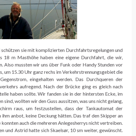
d schützen sie mit komplizierten Durchfahrtsregelungen und
is 18 m Masthöhe haben eine eigene Durchfahrt, die wir,
en. Also mussten wir uns über Funk oder Handy Stunden vor
is, um 15.30 Uhr ganz rechs im Verkehrstrennungsgebiet die
z Gegenstrom, eingehalten werden. Das Durchqueren der
sverkehrs aufregend. Nach der Brücke ging es gleich nach
elle haben sollte. Wir fanden sie in der hintersten Ecke, im
 sind, wollten wir den Guss aussitzen, was uns nicht gelang,
chirm raus, um festzustellen, dass der Tankautomat der
ich ihm anbot, keine Deckung hätten. Das traf den Skipper an
ne konnten auch die mehreren Anlegesherrys nicht vertreiben.
en und Astrid hatte sich Skaelsør, 10 sm weiter, gewünscht.