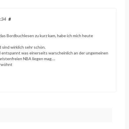
9:34
#
das Bordbuchlesen zu kurz kam, habe ich mich heute
 sind wirklich sehr schön.
nd entspannt was einerseits warscheinlich an der ungemeinen
uristenfreien NBA liegen mag….
erwöhnt