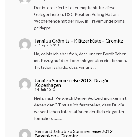
Der interessierte Leser empfiehlt für diese
Gelegenheiten: DSC Position Polling Hat am
Wochenende mit der NBA in Travemünde prima
geklappt.
Janni
zu
Grömitz – Klützerküste – Grömitz
2. August 2013
Na, da bin ich aber froh, dass unsere Bordbücher
mit Bezug auf den Tonnenleger übereinstimmen.
Trotzdem schade, dass wir uns…
Janni
zu
Sommerreise 2013: Dragör –
Kopenhagen
14. Juli 2013
Niels, nach Vergleich Deiner Aufzeichnungen mit
denen der GT muss ich feststellen, dass Du die
wesentlichen Informationen deutlich eleganter
formulierst....…
Reni und Jakob
zu
Sommerreise 2012:
Bagenkop – Grömitz