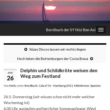
Bordbuch der SY Nisi Ben Asi
Navi
umsc
Ibizas Discos lassen wir rechts liegen
Hoch leben die Bettenburgen der Costa Brava
Delphin und Schildkröte weisen den
MAI
Weg zum Festland
26
Von
Niels
unter
Bordbuch
,
Cala d´Or - Hamburg 2011
,
Mittelmeer
,
Spanien
26.5. Donnerstag (wir wissen schon nicht mehr welcher
Wochentag ist)
6.00 Uhr auslaufen und herrlicher Sonnenaufgang. Wind