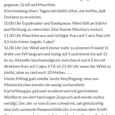
gegenan, Groß und Maschine.
Entscheidung übers Tagesziel bleibt offen, wir hoffen, daß
Festland zu erreichen.
10.00 Uhr Espalmador und Badepause. Wind läßt an Stärke
und Richtung zu wünschen. Eine Stunde Westkurs motort.
11.00 Uhr Maschine aus und richtiger Kurs auf Cabo Nao mit
4,5 knts feines Segeln. Calpe?
16.00 Uhr Der Wind wird immer mehr zu unserem Freund: Er
dreht von SW langsam und stetig auf S und nimmt bis auf 15
kn zu. Aktuelle Geschwindigkeit zwischen 6 und 6.5 kn mit
direktem Kurs auf Calpe, ETA ist 21.40 Uhr wenn der Wind so
bleibt, aber es sind noch 33 Meilen…….
Heute Mittag gab wieder beste Verpflegung: eine von
Meisterköchen bereits ein wenig vorbereitete
Kartoffelsuppe, gekonnt erwärmt und mit geröstetem
Weißbrot serviert fand regen Zuspruch und wurde restlos
vertilgt. Der, der so vom Essen schwärmt, sah gleichzeitig
eine sich sonnende Rieaenschildkröte 5 m neben dem Schiff.