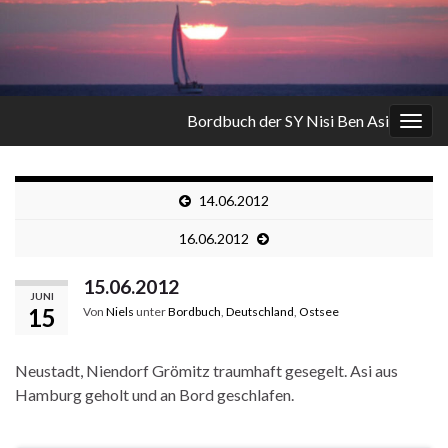
Bordbuch der SY Nisi Ben Asi
Navi
umsc
14.06.2012
16.06.2012
15.06.2012
JUNI
15
Von
Niels
unter
Bordbuch
,
Deutschland
,
Ostsee
Neustadt, Niendorf Grömitz traumhaft gesegelt. Asi aus
Hamburg geholt und an Bord geschlafen.