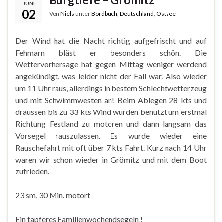
JUNI
02
Von
Niels
unter
Bordbuch
,
Deutschland
,
Ostsee
Der Wind hat die Nacht richtig aufgefrischt und auf
Fehmarn bläst er besonders schön. Die
Wettervorhersage hat gegen Mittag weniger werdend
angekündigt, was leider nicht der Fall war. Also wieder
um 11 Uhr raus, allerdings in bestem Schlechtwetterzeug
und mit Schwimmwesten an! Beim Ablegen 28 kts und
draussen bis zu 33 kts Wind wurden benutzt um erstmal
Richtung Festland zu motoren und dann langsam das
Vorsegel rauszulassen. Es wurde wieder eine
Rauschefahrt mit oft über 7 kts Fahrt. Kurz nach 14 Uhr
waren wir schon wieder in Grömitz und mit dem Boot
zufrieden.
23 sm, 30 Min. motort
Ein tapferes Familienwochendsegeln !