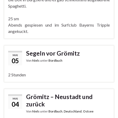
Spaghetti.
25 sm
Abends gespiesen und im Surfclub Bayerns Tripple
angekuckt.
Segeln vor Grömitz
MAI
05
Von
Niels
unter
Bordbuch
2 Stunden
Grömitz – Neustadt und
MAI
04
zurück
Von
Niels
unter
Bordbuch
,
Deutschland
,
Ostsee