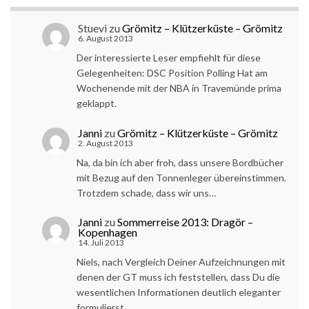
Stuevi
zu
Grömitz – Klützerküste – Grömitz
6. August 2013
Der interessierte Leser empfiehlt für diese
Gelegenheiten: DSC Position Polling Hat am
Wochenende mit der NBA in Travemünde prima
geklappt.
Janni
zu
Grömitz – Klützerküste – Grömitz
2. August 2013
Na, da bin ich aber froh, dass unsere Bordbücher
mit Bezug auf den Tonnenleger übereinstimmen.
Trotzdem schade, dass wir uns…
Janni
zu
Sommerreise 2013: Dragör –
Kopenhagen
14. Juli 2013
Niels, nach Vergleich Deiner Aufzeichnungen mit
denen der GT muss ich feststellen, dass Du die
wesentlichen Informationen deutlich eleganter
formulierst....…