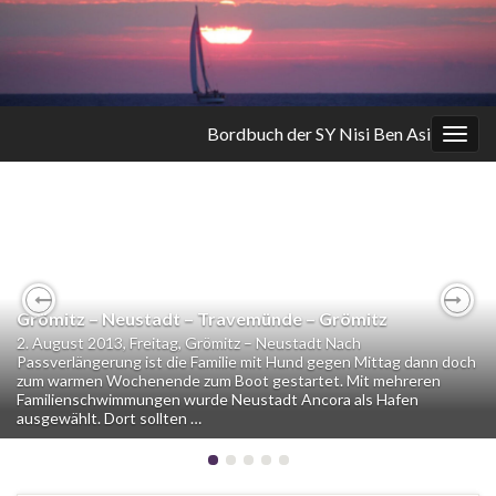
Bordbuch der SY Nisi Ben Asi
Navi
umsc
Grömitz – Neustadt – Travemünde – Grömitz
Previous
Nex
2. August 2013, Freitag, Grömitz – Neustadt Nach
Passverlängerung ist die Familie mit Hund gegen Mittag dann doch
zum warmen Wochenende zum Boot gestartet. Mit mehreren
Familienschwimmungen wurde Neustadt Ancora als Hafen
ausgewählt. Dort sollten …