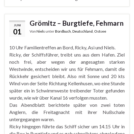
Grömitz – Burgtiefe, Fehmarn
JUNI
01
Von
Niels
unter
Bordbuch
,
Deutschland
,
Ostsee
10 Uhr Familientreffen an Bord, Ricky, Asi und Niels.
Ricky, der Schiffsführer, treibt uns aus dem Hafen. Ziel
noch frei, aber wegen der angesagten starken
Westwinde, entscheiden wir uns für Fehmarn, damit die
Rückkehr gesichert bleibt. Also mit Sonne und 20 kts
Wind von der Seite Richtung Kellenhusen, wo eine Stunde
später ein in Schwimmweste treibender Toter gefunden
wurde, wie wir über Kanal 16 verfolgen mussten.
Das Abendblatt berichtete später von zwei toten
Anglern, die Freitagnacht mit ihrer Nußschale
untergegangen waren.
Ricky hingegen führte das Schiff sicher um 14.15 Uhr in
die Box in Burgtiefe und es gab schnellstens abgelaufene