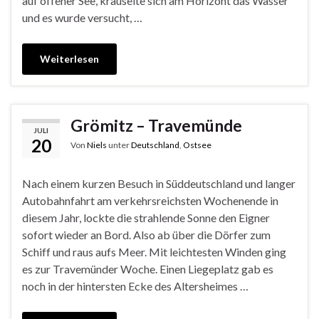
auf offener See, kräuselte sich am Horizont das Wasser
und es wurde versucht, …
Weiterlesen
Grömitz – Travemünde
JULI
20
Von
Niels
unter
Deutschland
,
Ostsee
Nach einem kurzen Besuch in Süddeutschland und langer
Autobahnfahrt am verkehrsreichsten Wochenende in
diesem Jahr, lockte die strahlende Sonne den Eigner
sofort wieder an Bord. Also ab über die Dörfer zum
Schiff und raus aufs Meer. Mit leichtesten Winden ging
es zur Travemünder Woche. Einen Liegeplatz gab es
noch in der hintersten Ecke des Altersheimes …