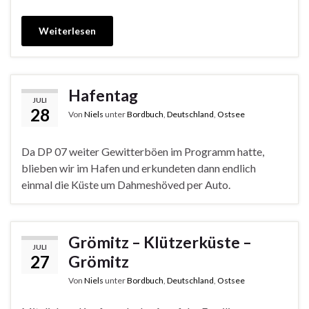
Weiterlesen
Hafentag
JULI
28
Von
Niels
unter
Bordbuch
,
Deutschland
,
Ostsee
Da DP 07 weiter Gewitterböen im Programm hatte,
blieben wir im Hafen und erkundeten dann endlich
einmal die Küste um Dahmeshöved per Auto.
Grömitz – Klützerküste –
JULI
27
Grömitz
Von
Niels
unter
Bordbuch
,
Deutschland
,
Ostsee