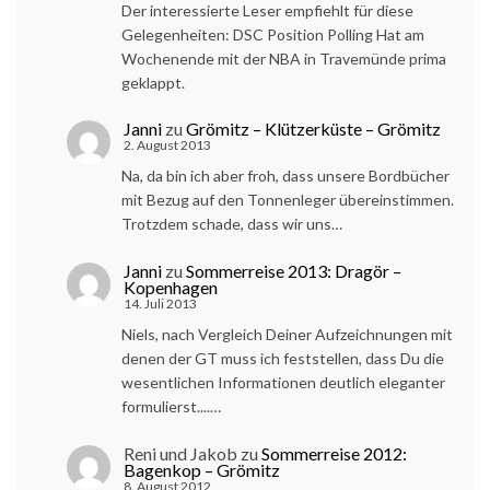
Der interessierte Leser empfiehlt für diese
Gelegenheiten: DSC Position Polling Hat am
Wochenende mit der NBA in Travemünde prima
geklappt.
Janni
zu
Grömitz – Klützerküste – Grömitz
2. August 2013
Na, da bin ich aber froh, dass unsere Bordbücher
mit Bezug auf den Tonnenleger übereinstimmen.
Trotzdem schade, dass wir uns…
Janni
zu
Sommerreise 2013: Dragör –
Kopenhagen
14. Juli 2013
Niels, nach Vergleich Deiner Aufzeichnungen mit
denen der GT muss ich feststellen, dass Du die
wesentlichen Informationen deutlich eleganter
formulierst....…
Reni und Jakob
zu
Sommerreise 2012:
Bagenkop – Grömitz
8. August 2012