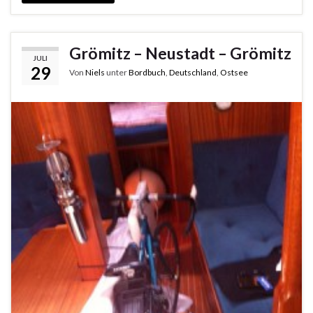
Grömitz – Neustadt – Grömitz
JULI
29
Von
Niels
unter
Bordbuch
,
Deutschland
,
Ostsee