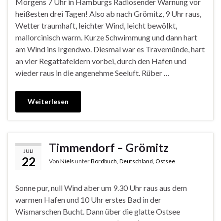
Morgens 7 Uhr in Hamburgs Radiosender Warnung vor
heißesten drei Tagen! Also ab nach Grömitz, 9 Uhr raus,
Wetter traumhaft, leichter Wind, leicht bewölkt,
mallorcinisch warm. Kurze Schwimmung und dann hart
am Wind ins Irgendwo. Diesmal war es Travemünde, hart
an vier Regattafeldern vorbei, durch den Hafen und
wieder raus in die angenehme Seeluft. Rüber …
Weiterlesen
Timmendorf – Grömitz
JULI
22
Von
Niels
unter
Bordbuch
,
Deutschland
,
Ostsee
Sonne pur, null Wind aber um 9.30 Uhr raus aus dem
warmen Hafen und 10 Uhr erstes Bad in der
Wismarschen Bucht. Dann über die glatte Ostsee