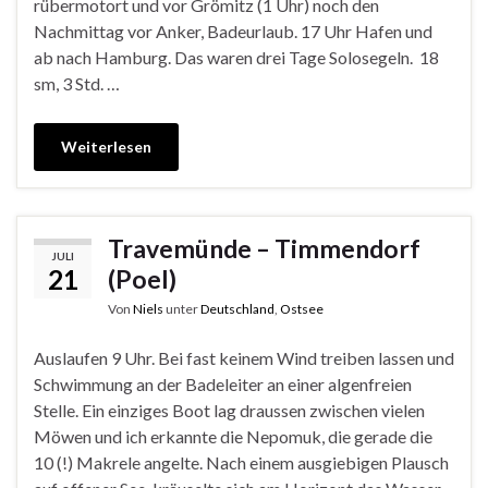
rübermotort und vor Grömitz (1 Uhr) noch den
Nachmittag vor Anker, Badeurlaub. 17 Uhr Hafen und
ab nach Hamburg. Das waren drei Tage Solosegeln. 18
sm, 3 Std. …
Weiterlesen
Travemünde – Timmendorf
JULI
21
(Poel)
Von
Niels
unter
Deutschland
,
Ostsee
Auslaufen 9 Uhr. Bei fast keinem Wind treiben lassen und
Schwimmung an der Badeleiter an einer algenfreien
Stelle. Ein einziges Boot lag draussen zwischen vielen
Möwen und ich erkannte die Nepomuk, die gerade die
10 (!) Makrele angelte. Nach einem ausgiebigen Plausch