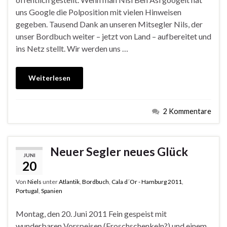
uns Google die Polposition mit vielen Hinweisen
gegeben. Tausend Dank an unseren Mitsegler Nils, der
unser Bordbuch weiter – jetzt von Land – aufbereitet und
ins Netz stellt. Wir werden uns …
Weiterlesen
2 Kommentare
Neuer Segler neues Glück
JUNI
20
Von
Niels
unter
Atlantik
,
Bordbuch
,
Cala d´Or - Hamburg 2011
,
Portugal
,
Spanien
Montag, den 20. Juni 2011 Fein gespeist mit
wunderbaren Vorspeisen (Froschschenkeln?) und einem