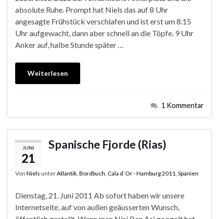
absolute Ruhe. Prompt hat Niels das auf 8 Uhr
angesagte Frühstück verschlafen und ist erst um 8.15
Uhr aufgewacht, dann aber schnell an die Töpfe. 9 Uhr
Anker auf, halbe Stunde später …
Weiterlesen
1 Kommentar
Spanische Fjorde (Rias)
JUNI
21
Von
Niels
unter
Atlantik
,
Bordbuch
,
Cala d´Or - Hamburg 2011
,
Spanien
Dienstag, 21. Juni 2011 Ab sofort haben wir unsere
Internetseite, auf von außen geäusserten Wunsch,
öffentlich gestellt. Wenn man Nisi Ben Asi googelt hat