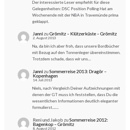
Der interessierte Leser empfiehlt für diese
Gelegenheiten: DSC Position Polling Hat am
Wochenende mit der NBA in Travemünde prima
geklappt.
Janni
zu
Grömitz – Klützerküste – Grömitz
2. August 2013
Na, da bin ich aber froh, dass unsere Bordbücher
mit Bezug auf den Tonnenleger übereinstimmen.
Trotzdem schade, dass wir uns…
Janni
zu
Sommerreise 2013: Dragör –
Kopenhagen
14. Juli 2013
Niels, nach Vergleich Deiner Aufzeichnungen mit
denen der GT muss ich feststellen, dass Du die
wesentlichen Informationen deutlich eleganter
formulierst....…
Reni und Jakob
zu
Sommerreise 2012:
Bagenkop – Grömitz
8. August 2012