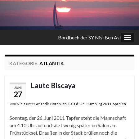
Bordbuch der SY Nisi Ben Asi
Navi
umsc
KATEGORIE:
ATLANTIK
Laute Biscaya
JUNI
27
Von
Niels
unter
Atlantik
,
Bordbuch
,
Cala d´Or - Hamburg 2011
,
Spanien
Sonntag, der 26. Juni 2011 Tapfer steht die Mannschaft
um 4.10 Uhr auf und sitzt wenig später im Salon am
Frühstücksei. Draußen in der Stadt brüllen noch die