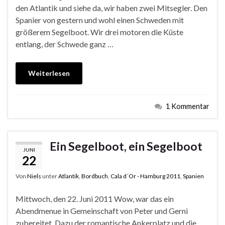
den Atlantik und siehe da, wir haben zwei Mitsegler. Den
Spanier von gestern und wohl einen Schweden mit
größerem Segelboot. Wir drei motoren die Küste
entlang, der Schwede ganz …
Weiterlesen
1 Kommentar
Ein Segelboot, ein Segelboot
JUNI
22
Von
Niels
unter
Atlantik
,
Bordbuch
,
Cala d´Or - Hamburg 2011
,
Spanien
Mittwoch, den 22. Juni 2011 Wow, war das ein
Abendmenue in Gemeinschaft von Peter und Gerni
zubereitet. Dazu der romantische Ankerplatz und die