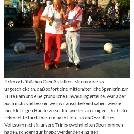
Beim ortsüblichen Genuß stellten wir uns aber so
ungeschickt an, daß sofort eine mitteralterliche Spanierin zur
Hilfe kam und eine gründliche Einweisung erteilte. War aber
auch nicht viel besser, weil wir anschließend sahen, wie sie
ihre klebrigen Hände versuchte wieder zu reinigen. Der Cidre
schmeckte furchtbar, nur nach Hefe, so daß wir dieses
Volkstum nicht in unsere Trinkgewohnheiten übernommen
haben, sondern zur knapp werdenden einzigen