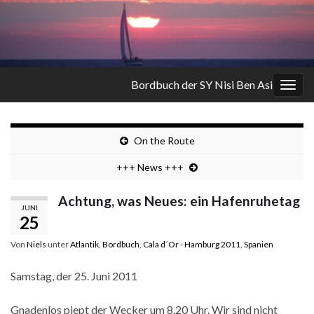
Bordbuch der SY Nisi Ben Asi
Navi
umsc
On the Route
+++ News +++
Achtung, was Neues: ein Hafenruhetag
JUNI
25
Von
Niels
unter
Atlantik
,
Bordbuch
,
Cala d´Or - Hamburg 2011
,
Spanien
Samstag, der 25. Juni 2011
Gnadenlos piept der Wecker um 8.20 Uhr. Wir sind nicht