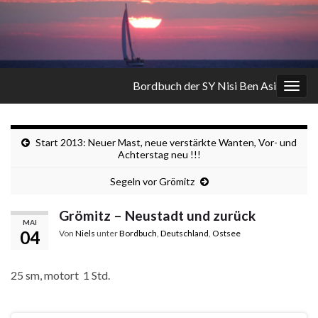
Bordbuch der SY Nisi Ben Asi
Navi
umsc
Start 2013: Neuer Mast, neue verstärkte Wanten, Vor- und
Achterstag neu !!!
Segeln vor Grömitz
Grömitz – Neustadt und zurück
MAI
04
Von
Niels
unter
Bordbuch
,
Deutschland
,
Ostsee
25 sm, motort 1 Std.