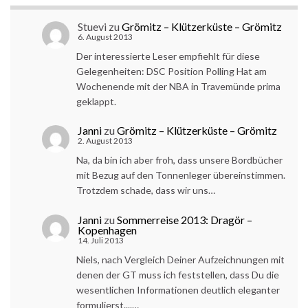
Stuevi
zu
Grömitz – Klützerküste – Grömitz
6. August 2013
Der interessierte Leser empfiehlt für diese
Gelegenheiten: DSC Position Polling Hat am
Wochenende mit der NBA in Travemünde prima
geklappt.
Janni
zu
Grömitz – Klützerküste – Grömitz
2. August 2013
Na, da bin ich aber froh, dass unsere Bordbücher
mit Bezug auf den Tonnenleger übereinstimmen.
Trotzdem schade, dass wir uns…
Janni
zu
Sommerreise 2013: Dragör –
Kopenhagen
14. Juli 2013
Niels, nach Vergleich Deiner Aufzeichnungen mit
denen der GT muss ich feststellen, dass Du die
wesentlichen Informationen deutlich eleganter
formulierst....…