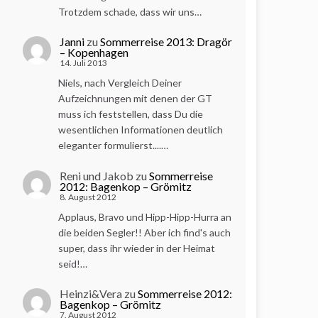
Trotzdem schade, dass wir uns…
Janni
zu
Sommerreise 2013: Dragör
– Kopenhagen
14. Juli 2013
Niels, nach Vergleich Deiner
Aufzeichnungen mit denen der GT
muss ich feststellen, dass Du die
wesentlichen Informationen deutlich
eleganter formulierst....…
Reni und Jakob
zu
Sommerreise
2012: Bagenkop – Grömitz
8. August 2012
Applaus, Bravo und Hipp-Hipp-Hurra an
die beiden Segler!! Aber ich find's auch
super, dass ihr wieder in der Heimat
seid!…
Heinzi&Vera
zu
Sommerreise 2012:
Bagenkop – Grömitz
7. August 2012