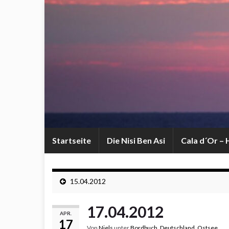
Startseite
Die Nisi Ben Asi
Cala d´Or –
15.04.2012
17.04.2012
APR.
17
Von
Niels
unter
Bordbuch
,
Deutschland
,
Ostsee