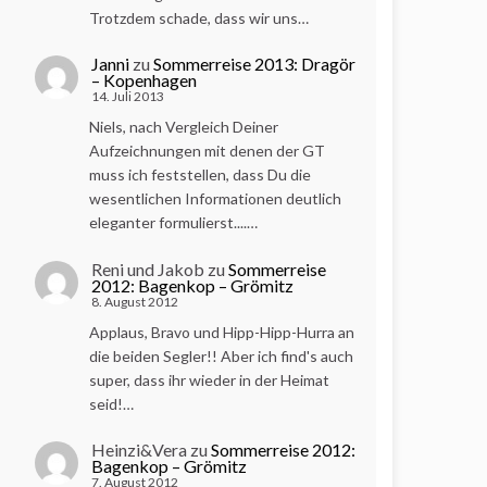
Trotzdem schade, dass wir uns…
Janni
zu
Sommerreise 2013: Dragör
– Kopenhagen
14. Juli 2013
Niels, nach Vergleich Deiner
Aufzeichnungen mit denen der GT
muss ich feststellen, dass Du die
wesentlichen Informationen deutlich
eleganter formulierst....…
Reni und Jakob
zu
Sommerreise
2012: Bagenkop – Grömitz
8. August 2012
Applaus, Bravo und Hipp-Hipp-Hurra an
die beiden Segler!! Aber ich find's auch
super, dass ihr wieder in der Heimat
seid!…
Heinzi&Vera
zu
Sommerreise 2012:
Bagenkop – Grömitz
7. August 2012