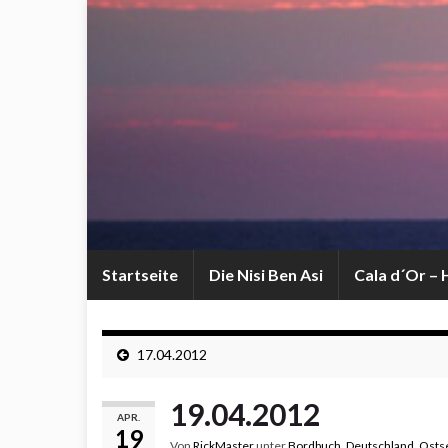
Startseite
Die Nisi Ben Asi
Cala d´Or –
17.04.2012
19.04.2012
APR.
19
Von
RickMaster
unter
Bordbuch
,
Deutschland
,
Osts