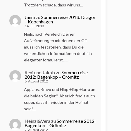
Trotzdem schade, dass wir uns…
Janni
zu
Sommerreise 2013: Dragör
– Kopenhagen
14. Juli 2013
Niels, nach Vergleich Deiner
Aufzeichnungen mit denen der GT
muss ich feststellen, dass Du die
wesentlichen Informationen deutlich
eleganter formulierst....…
Reni und Jakob
zu
Sommerreise
2012: Bagenkop – Grömitz
8. August 2012
Applaus, Bravo und Hipp-Hipp-Hurra an
die beiden Segler!! Aber ich find's auch
super, dass ihr wieder in der Heimat
seid!…
Heinzi&Vera
zu
Sommerreise 2012:
Bagenkop – Grömitz
7. August 2012