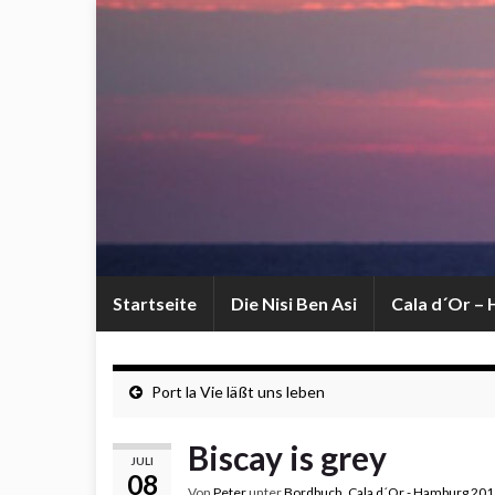
Startseite
Die Nisi Ben Asi
Cala d´Or –
Port la Vie läßt uns leben
Biscay is grey
JULI
08
Von
Peter
unter
Bordbuch
,
Cala d´Or - Hamburg 20