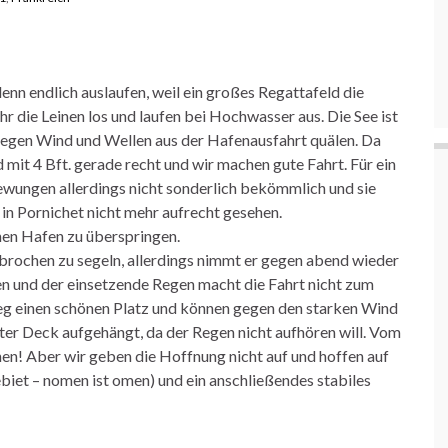
n endlich auslaufen, weil ein großes Regattafeld die
r die Leinen los und laufen bei Hochwasser aus. Die See ist
egen Wind und Wellen aus der Hafenausfahrt quälen. Da
it 4 Bft. gerade recht und wir machen gute Fahrt. Für ein
ewungen allerdings nicht sonderlich bekömmlich und sie
in Pornichet nicht mehr aufrecht gesehen.
inen Hafen zu überspringen.
rbrochen zu segeln, allerdings nimmt er gegen abend wieder
llen und der einsetzende Regen macht die Fahrt nicht zum
eg einen schönen Platz und können gegen den starken Wind
er Deck aufgehängt, da der Regen nicht aufhören will. Vom
en! Aber wir geben die Hoffnung nicht auf und hoffen auf
iet – nomen ist omen) und ein anschließendes stabiles