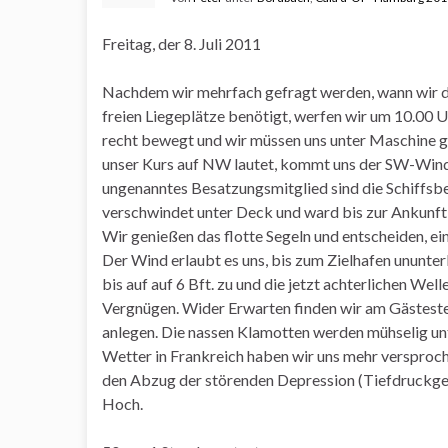
Freitag, der 8. Juli 2011
Nachdem wir mehrfach gefragt werden, wann wir den
freien Liegeplätze benötigt, werfen wir um 10.00 Uh
recht bewegt und wir müssen uns unter Maschine g
unser Kurs auf NW lautet, kommt uns der SW-Wind m
ungenanntes Besatzungsmitglied sind die Schiffsb
verschwindet unter Deck und ward bis zur Ankunft 
Wir genießen das flotte Segeln und entscheiden, e
Der Wind erlaubt es uns, bis zum Zielhafen ununte
bis auf auf 6 Bft. zu und die jetzt achterlichen We
Vergnügen. Wider Erwarten finden wir am Gästest
anlegen. Die nassen Klamotten werden mühselig unt
Wetter in Frankreich haben wir uns mehr versproch
den Abzug der störenden Depression (Tiefdruckgeb
Hoch.