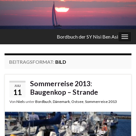
Bordbuch der SY Nisi Ben Asi
Navi
umsc
BEITRAGSFORMAT:
BILD
Sommerreise 2013:
JULI
11
Baugenkop – Strande
Von
Niels
unter
Bordbuch
,
Dänemark
,
Ostsee
,
Sommerreise 2013