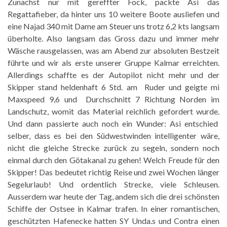
Zunachst nur mit gereffter Fock, packte Asi das
Regattafieber, da hinter uns 10 weitere Boote ausliefen und
eine Najad 340 mit Dame am Steuer uns trotz 6,2 kts langsam
überholte. Also langsam das Gross dazu und immer mehr
Wäsche rausgelassen, was am Abend zur absoluten Bestzeit
führte und wir als erste unserer Gruppe Kalmar erreichten.
Allerdings schaffte es der Autopilot nicht mehr und der
Skipper stand heldenhaft 6 Std. am Ruder und geigte mi
Maxspeed 9,6 und Durchschnitt 7 Richtung Norden im
Landschutz, womit das Material reichlich gefordert wurde.
Und dann passierte auch noch ein Wunder: Asi entschied
selber, dass es bei den Südwestwinden intelligenter wäre,
nicht die gleiche Strecke zurück zu segeln, sondern noch
einmal durch den Götakanal zu gehen! Welch Freude für den
Skipper! Das bedeutet richtig Reise und zwei Wochen länger
Segelurlaub! Und ordentlich Strecke, viele Schleusen.
Ausserdem war heute der Tag, andem sich die drei schönsten
Schiffe der Ostsee in Kalmar trafen. In einer romantischen,
geschützten Hafenecke hatten SY Unda.s und Contra einen