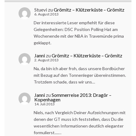
Stuevi
zu
Grömitz – Klützerküste – Grömitz
6. August 2013
Der interessierte Leser empfiehlt für diese
Gelegenheiten: DSC Position Polling Hat am
Wochenende mit der NBA in Travemünde prima
geklappt.
Janni
zu
Grömitz – Klützerküste – Grömitz
2. August 2013
Na, da bin ich aber froh, dass unsere Bordbücher
mit Bezug auf den Tonnenleger übereinstimmen.
Trotzdem schade, dass wir uns…
Janni
zu
Sommerreise 2013: Dragör –
Kopenhagen
14. Juli 2013
Niels, nach Vergleich Deiner Aufzeichnungen mit
denen der GT muss ich feststellen, dass Du die
wesentlichen Informationen deutlich eleganter
formulierst....…