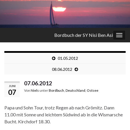
Bordbuch der SY Nisi Ben Asi
Navi
umsc
01.05.2012
08.06.2012
07.06.2012
JUNI
07
Von
Niels
unter
Bordbuch
,
Deutschland
,
Ostsee
Papa und Sohn Tour, trotz Regen ab nach Grömitz. Dann
11.00 mit Sonne und leichtem Südwind ab in die Wismarsche
Bucht. Kirchdorf 18.30.