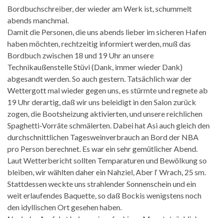
Bordbuchschreiber, der wieder am Werk ist, schummelt
abends manchmal.
Damit die Personen, die uns abends lieber im sicheren Hafen
haben möchten, rechtzeitig informiert werden, muß das
Bordbuch zwischen 18 und 19 Uhr an unsere
Technikaußenstelle Stüvi (Dank, immer wieder Dank)
abgesandt werden. So auch gestern. Tatsächlich war der
Wettergott mal wieder gegen uns, es stürmte und regnete ab
19 Uhr derartig, daß wir uns beleidigt in den Salon zurück
zogen, die Bootsheizung aktivierten, und unsere reichlichen
Spaghetti-Vorräte schmälerten. Dabei hat Asi auch gleich den
durchschnittlichen Tagesweinverbrauch an Bord der NBA
pro Person berechnet. Es war ein sehr gemütlicher Abend.
Laut Wetterbericht sollten Temparaturen und Bewölkung so
bleiben, wir wählten daher ein Nahziel, Aber l‘ Wrach, 25 sm.
Stattdessen weckte uns strahlender Sonnenschein und ein
weit erlaufendes Baquette, so daß Bockis wenigstens noch
den idyllischen Ort gesehen haben.