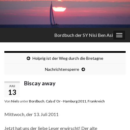
Bordbuch der SY Nisi Ben Asi
Navi
umsc
Holprig ist der Weg durch die Bretagne
Nachrichtensperre
Biscay away
JULI
13
Von
Niels
unter
Bordbuch
,
Cala d´Or - Hamburg 2011
,
Frankreich
Mittwoch, der 13. Juli 2011
Jetzt hat uns der liebe Leser erwirscht! Der alte