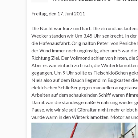
Freitag, den 17. Juni 2011
Die Nacht war kurz und hart. Die ein und auslaufen
Wecker standen wir Um 3.45 Uhr senkrecht. In der 
die Hafenausfahrt. Originalton Peter: von Peniche 
der Wind immer noch ungünstig, aber um 5 war die 
Richtung Ziel. Der Vollmond schien von hinten, di
Aber es war einfach zu frisch, die Winterklamott
gegangen. Um 9 Uhr sollte es Fleischklößchen geko
Niels also auf dem Bauch liegend im Bugkasten die
elektrischen Schließer gegen manuellen ausgetausc
Arbeiten auf dem schaukelnden Schiff waren filmre
Damit war die standesgemäße Ernährung wieder gew
Pause, wie wir sie seit Gibraltar nixht mehr erlebt
wurde warm in den Winterklamotten. Motor an und d