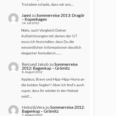
Trotzdem schade, dass wir uns…
Janni
zu
Sommerreise 2013: Dragör
– Kopenhagen
14. Juli 2013
Niels, nach Vergleich Deiner
Aufzeichnungen mit denen der GT
muss ich feststellen, dass Du die
wesentlichen Informationen deutlich
eleganter formulierst....…
Reni und Jakob
zu
Sommerreise
2012: Bagenkop – Grömitz
8. August 2012
Applaus, Bravo und Hipp-Hipp-Hurra an
die beiden Segler!! Aber ich find's auch
super, dass ihr wieder in der Heimat
seid!…
Heinzi&Vera
zu
Sommerreise 2012:
Bagenkop – Grömitz
7. August 2012