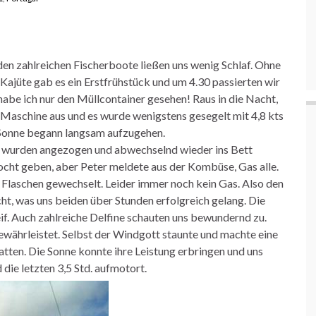
den zahlreichen Fischerboote ließen uns wenig Schlaf. Ohne
Kajüte gab es ein Erstfrühstück und um 4.30 passierten wir
habe ich nur den Müllcontainer gesehen! Raus in die Nacht,
Maschine aus und es wurde wenigstens gesegelt mit 4,8 kts
e Sonne begann langsam aufzugehen.
en wurden angezogen und abwechselnd wieder ins Bett
cht geben, aber Peter meldete aus der Kombüse, Gas alle.
 Flaschen gewechselt. Leider immer noch kein Gas. Also den
ht, was uns beiden über Stunden erfolgreich gelang. Die
if. Auch zahlreiche Delfine schauten uns bewundernd zu.
ährleistet. Selbst der Windgott staunte und machte eine
 hatten. Die Sonne konnte ihre Leistung erbringen und uns
ie letzten 3,5 Std. aufmotort.