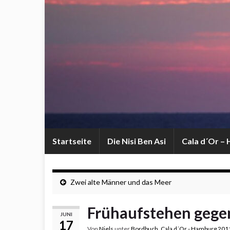
Startseite
Die Nisi Ben Asi
Cala d´Or –
Zwei alte Männer und das Meer
Frühaufstehen gege
JUNI
17
Von
Niels
unter
Bordbuch
,
Cala d´Or - Hamburg 201