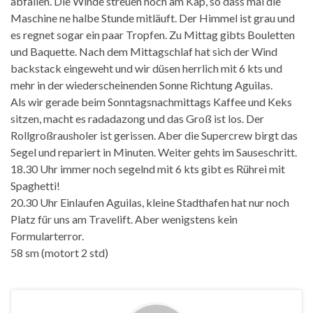
abfallen. Die Winde streuen noch am Kap, so dass mal die
Maschine ne halbe Stunde mitläuft. Der Himmel ist grau und
es regnet sogar ein paar Tropfen. Zu Mittag gibts Bouletten
und Baquette. Nach dem Mittagschlaf hat sich der Wind
backstack eingeweht und wir düsen herrlich mit 6 kts und
mehr in der wiederscheinenden Sonne Richtung Aguilas.
Als wir gerade beim Sonntagsnachmittags Kaffee und Keks
sitzen, macht es radadazong und das Groß ist los. Der
Rollgroßrausholer ist gerissen. Aber die Supercrew birgt das
Segel und repariert in Minuten. Weiter gehts im Sauseschritt.
18.30 Uhr immer noch segelnd mit 6 kts gibt es Rührei mit
Spaghetti!
20.30 Uhr Einlaufen Aguilas, kleine Stadthafen hat nur noch
Platz für uns am Travelift. Aber wenigstens kein
Formularterror.
58 sm (motort 2 std)